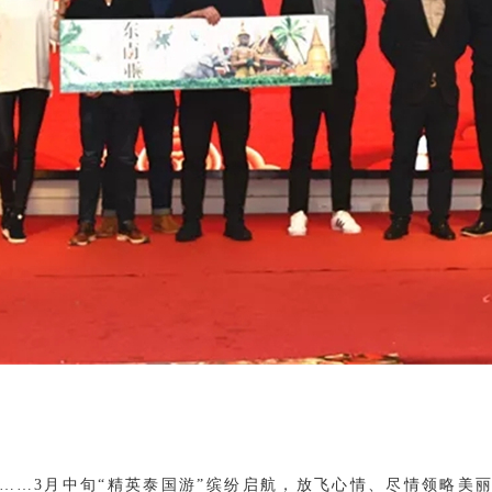
……3月中旬“精英泰国游”缤纷启航，放飞心情、尽情领略美