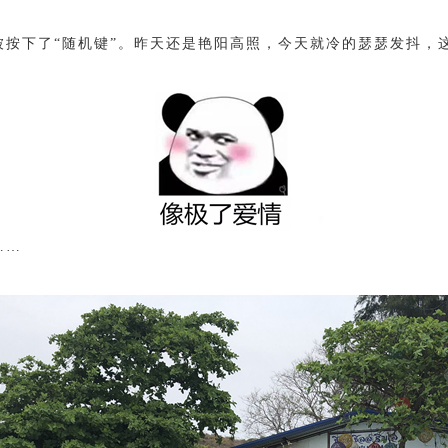
被按下了“随机键”。昨天还是艳阳高照，今天就冷的瑟瑟发抖，
……