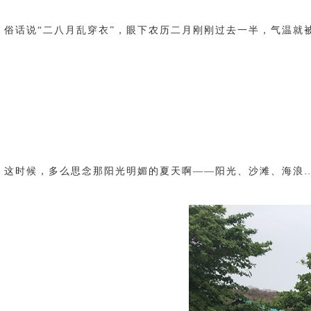
俗话说“二八月乱穿衣”，眼下农历二月刚刚过去一半，气温就
这时候，多么思念那阳光明媚的夏天啊——阳光、沙滩、海浪