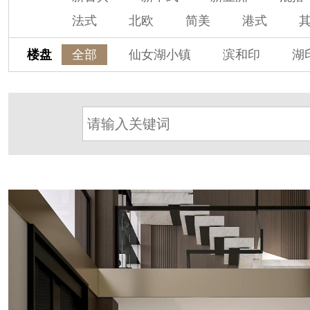
法式
北欧
简美
港式
楼盘
全部
仙女湖小镇
滨和印
湖
春江御园
观湖里
桃源小镇
杭州阳明谷
溪上玫瑰园
保亿·湖
杭房·首望澜翠府
西湖院子
东原
西溪玫瑰
万科·悦虹湾
萧悦中御
提香别墅
西郊半岛
闻博花城
东方润园
定安名都
白马山庄
中海御道路一号
绿城建发沁园
都
金地自在城
瑞城熙园
御江南
北辰国颂府
半山林畔
碧桂园珑悦
旭辉时代
自建别墅
名门世家