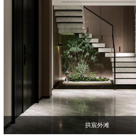
北辰奥园
杭州院子
桐庐中通家园
朗诗美丽洲
西湖墅
春江彼岸
荀庄
南江壹号
江南水乡
苏
世茂西西湖
杭州公馆
开元广场
十里风荷
西溪明珠
云水湾
万科君望
众安景海湾
南岸花城
绿城西溪融庄
花涧堂
西溪璞园
九龙仓雍景山
七里香溪
香洲里
百家乐西园
龙悦湾
翡翠城
阳光天际
金都夏宫
东方海岸
莱茵知己唐郡
世纪外滩
富春玫瑰
田园牧歌
上林湖
鹭语别墅
拱宸外滩
之江诚品
东方御府
东方润园