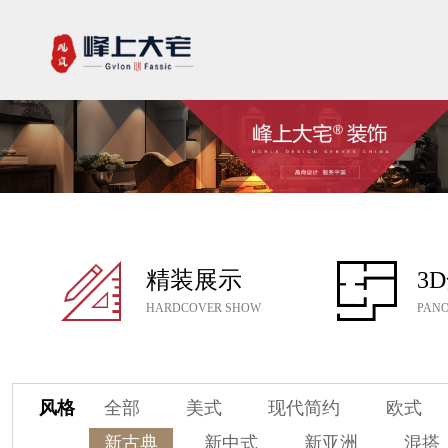
精装展示
3
HARDCOVER SHOW
PANO
风格
全部
美式
现代简约
欧式
新古典
新中式
新亚洲
混搭