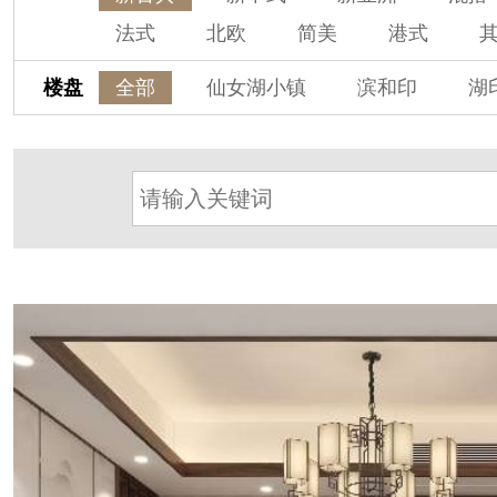
法式
北欧
简美
港式
楼盘
全部
仙女湖小镇
滨和印
湖
春江御园
观湖里
桃源小镇
杭州阳明谷
溪上玫瑰园
保亿·湖
杭房·首望澜翠府
西湖院子
东原
西溪玫瑰
万科·悦虹湾
萧悦中御
提香别墅
西郊半岛
闻博花城
东方润园
定安名都
白马山庄
中海御道路一号
绿城建发沁园
都
金地自在城
瑞城熙园
御江南
北辰国颂府
半山林畔
碧桂园珑悦
旭辉时代
自建别墅
名门世家