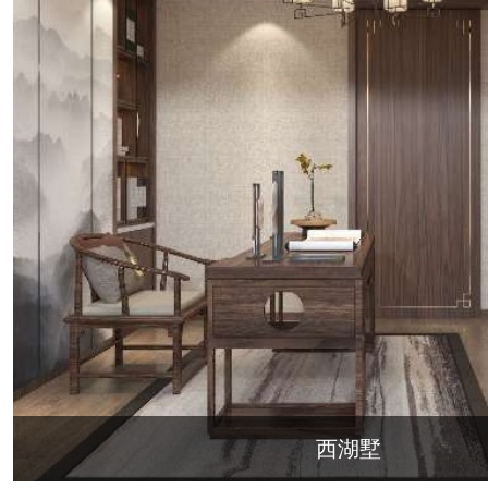
北辰奥园
杭州院子
桐庐中通家园
朗诗美丽洲
西湖墅
春江彼岸
荀庄
南江壹号
江南水乡
苏
世茂西西湖
杭州公馆
开元广场
十里风荷
西溪明珠
云水湾
万科君望
众安景海湾
南岸花城
绿城西溪融庄
花涧堂
西溪璞园
九龙仓雍景山
七里香溪
香洲里
百家乐西园
龙悦湾
翡翠城
阳光天际
金都夏宫
东方海岸
莱茵知己唐郡
世纪外滩
富春玫瑰
田园牧歌
上林湖
鹭语别墅
西湖墅
之江诚品
东方御府
东方润园